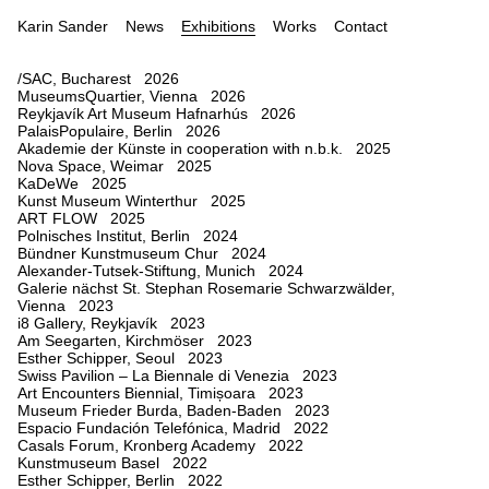
Karin Sander
News
Exhibitions
Works
Contact
/SAC, Bucharest 2026
MuseumsQuartier, Vienna 2026
Reykjavík Art Museum Hafnarhús 2026
PalaisPopulaire, Berlin 2026
Akademie der Künste in cooperation with n.b.k. 2025
Nova Space, Weimar 2025
KaDeWe 2025
Kunst Museum Winterthur 2025
ART FLOW 2025
Polnisches Institut, Berlin 2024
Bündner Kunstmuseum Chur 2024
Alexander-Tutsek-Stiftung, Munich 2024
Galerie nächst St. Stephan Rosemarie Schwarzwälder,
Vienna 2023
i8 Gallery, Reykjavík 2023
Am Seegarten, Kirchmöser 2023
Esther Schipper, Seoul 2023
Swiss Pavilion – La Biennale di Venezia 2023
Art Encounters Biennial, Timișoara 2023
Museum Frieder Burda, Baden-Baden 2023
Espacio Fundación Telefónica, Madrid 2022
Casals Forum, Kronberg Academy 2022
Kunstmuseum Basel 2022
Esther Schipper, Berlin 2022