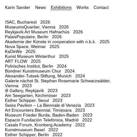
Karin Sander
News
Exhibitions
Works
Contact
/SAC, Bucharest 2026
MuseumsQuartier, Vienna 2026
Reykjavík Art Museum Hafnarhús 2026
PalaisPopulaire, Berlin 2026
Akademie der Künste in cooperation with n.b.k. 2025
Nova Space, Weimar 2025
KaDeWe 2025
Kunst Museum Winterthur 2025
ART FLOW 2025
Polnisches Institut, Berlin 2024
Bündner Kunstmuseum Chur 2024
Alexander-Tutsek-Stiftung, Munich 2024
Galerie nächst St. Stephan Rosemarie Schwarzwälder,
Vienna 2023
i8 Gallery, Reykjavík 2023
Am Seegarten, Kirchmöser 2023
Esther Schipper, Seoul 2023
Swiss Pavilion – La Biennale di Venezia 2023
Art Encounters Biennial, Timișoara 2023
Museum Frieder Burda, Baden-Baden 2023
Espacio Fundación Telefónica, Madrid 2022
Casals Forum, Kronberg Academy 2022
Kunstmuseum Basel 2022
Esther Schipper, Berlin 2022