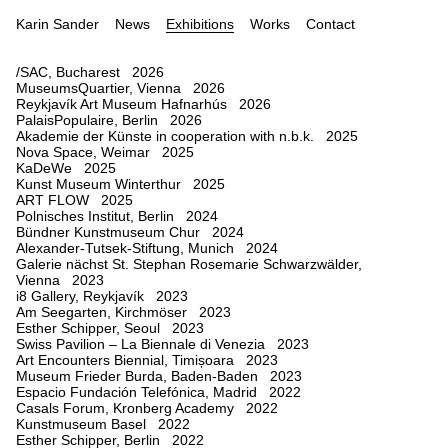
Karin Sander
News
Exhibitions
Works
Contact
/SAC, Bucharest 2026
MuseumsQuartier, Vienna 2026
Reykjavík Art Museum Hafnarhús 2026
PalaisPopulaire, Berlin 2026
Akademie der Künste in cooperation with n.b.k. 2025
Nova Space, Weimar 2025
KaDeWe 2025
Kunst Museum Winterthur 2025
ART FLOW 2025
Polnisches Institut, Berlin 2024
Bündner Kunstmuseum Chur 2024
Alexander-Tutsek-Stiftung, Munich 2024
Galerie nächst St. Stephan Rosemarie Schwarzwälder,
Vienna 2023
i8 Gallery, Reykjavík 2023
Am Seegarten, Kirchmöser 2023
Esther Schipper, Seoul 2023
Swiss Pavilion – La Biennale di Venezia 2023
Art Encounters Biennial, Timișoara 2023
Museum Frieder Burda, Baden-Baden 2023
Espacio Fundación Telefónica, Madrid 2022
Casals Forum, Kronberg Academy 2022
Kunstmuseum Basel 2022
Esther Schipper, Berlin 2022