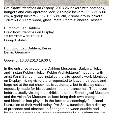
Pre-Show: Identities on Display
, 2013
26 lockers with coathook,
hangers and coin-operated lock, 20 single lockers 200 x 80 x 60
cm, 4 group lockers 200 x 160 x 80 cm, 2 small group lockers
120 x 60 x 80 cm
wood, glass, metal
Photo © Andrea Rossetti
Humboldt Lab Dahlem.
Pre-Show: Identities on Display
13.03.2013 – 12.05.2013
Group Exhibition
Humboldt Lab Dahlem, Berlin
Berlin, Germany
Opening: 13.03.2013 19:00 Uhr
In the entrance area of the Dahlem Museums, Barbara Holzer
and Tristan Kobler (Holzer Kobler Architekturen), together with
artist Karin Sander, have installed the site-specific work Identities
on Display. rriving visitors are requested to leave their coats and
bags not at the oat check, as is customary, but in display cases
especially made for his occasion in the entrance hall. Thus, even
before actually visiting the exhibitions of the Ethnological Museum
and the Asian Art Museum, visitors bring their own backgrounds
and identities into play — in the form of a seemingly functional
illustration of their world today. Pre-Show functions like a display
of presence and absence, a floodgate between outside and
inside, and prominently, albeit parenthetically, questions the way